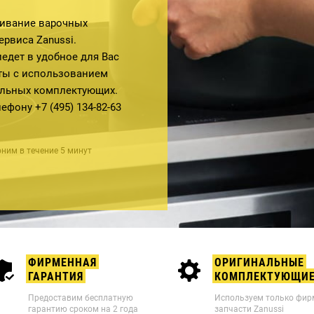
ивание варочных
рвиса Zanussi.
дет в удобное для Вас
ты с использованием
альных комплектующих.
елефону
+7 (495) 134-82-63
ним в течение 5 минут
ФИРМЕННАЯ
ОРИГИНАЛЬНЫЕ
ГАРАНТИЯ
КОМПЛЕКТУЮЩИ
Предоставим бесплатную
Используем только фи
гарантию сроком на 2 года
запчасти Zanussi